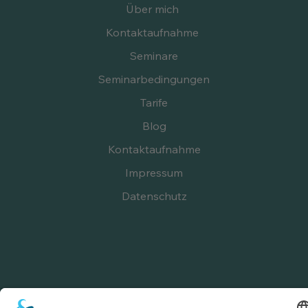
Über mich
Kontaktaufnahme
Seminare
Seminarbedingungen
Tarife
Blog
Kontaktaufnahme
Impressum
Datenschutz
Follow
Instagram:
linda_liebe_beziehungsburnout
partnerschaft_und_alzheimer