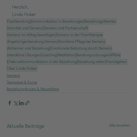
Herzlich,
Linda Huber
Paarberatung
Kommunikation in Beziehungen
Beziehungsthemen
Intimität und Demenz
Demenz und Partnerschaft
Demenz im Alltag bewältigen
Demenz in der Paartherapie
Angehörigenberatung Demenz
Familiäre Pflege bei Demenz
Alzheimer und Beziehung
Emotionale Belastung durch Demenz
Interaktive Übungen
Coaching
Meditation
Beratungssitzungen
Affäre
Ehekrise
Kommunikation in der Beziehung
Beziehung retten
Fremdgehen
Über Linda Huber
Demenz
Seminare & Kurse
Beziehungskrisen & Neuanfang
Alle ansehen
Aktuelle Beiträge