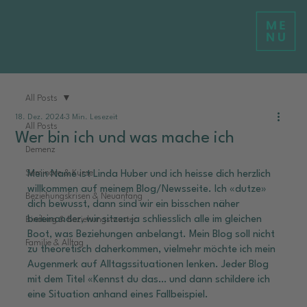
All Posts
18. Dez. 2024
3 Min. Lesezeit
All Posts
Wer bin ich und was mache ich
Demenz
Seminare & Kurse
Mein Name ist Linda Huber und ich heisse dich herzlich 
willkommen auf meinem Blog/Newsseite. Ich «dutze» 
Beziehungskrisen & Neuanfang
dich bewusst, dann sind wir ein bisschen näher 
beieinander, wir sitzen ja schliesslich alle im gleichen 
Bindung & Beziehungsmuster
Boot, was Beziehungen anbelangt. Mein Blog soll nicht 
Familie & Alltag
zu theoretisch daherkommen, vielmehr möchte ich mein 
Augenmerk auf Alltagssituationen lenken. Jeder Blog 
mit dem Titel «Kennst du das… und dann schildere ich 
eine Situation anhand eines Fallbeispiel.