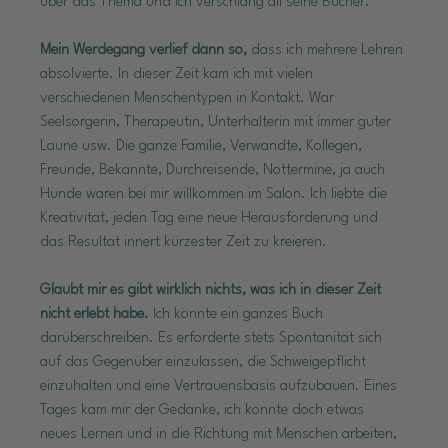
über das Thema und ich verschlang all seine Bücher.
Mein Werdegang verlief dann so,
 dass ich mehrere Lehren 
absolvierte. In dieser Zeit kam ich mit vielen 
verschiedenen Menschentypen in Kontakt. War 
Seelsorgerin, Therapeutin, Unterhalterin mit immer guter 
Laune usw. Die ganze Familie, Verwandte, Kollegen, 
Freunde, Bekannte, Durchreisende, Nottermine, ja auch 
Hunde waren bei mir willkommen im Salon. Ich liebte die 
Kreativität, jeden Tag eine neue Herausforderung und 
das Resultat innert kürzester Zeit zu kreieren.
Glaubt mir es gibt wirklich nichts, was ich in dieser Zeit 
nicht erlebt habe.
 Ich könnte ein ganzes Buch 
darüberschreiben. Es erforderte stets Spontanität sich 
auf das Gegenüber einzulassen, die Schweigepflicht 
einzuhalten und eine Vertrauensbasis aufzubauen. Eines 
Tages kam mir der Gedanke, ich könnte doch etwas 
neues Lernen und in die Richtung mit Menschen arbeiten, 