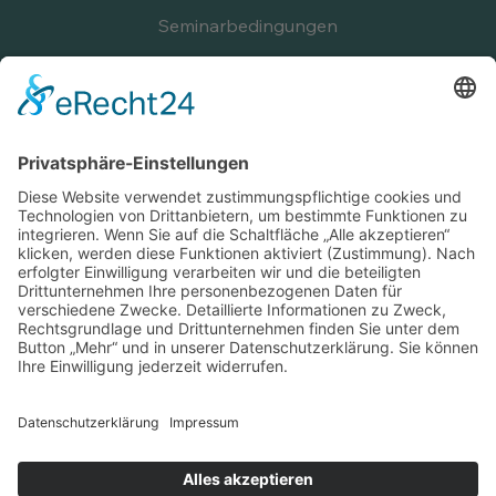
Seminarbedingungen
Tarife
Blog
Kontaktaufnahme
Impressum
Datenschutz
Follow
Instagram:
linda_liebe_beziehungsburnout
partnerschaft_und_alzheimer
Facebook
LinkedIn